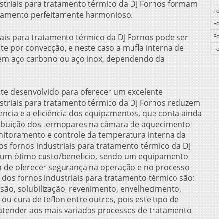
striais para tratamento térmico
da DJ Fornos formam
Fo
bamento perfeitamente harmonioso.
Fo
iais para tratamento térmico
da DJ Fornos pode ser
Fo
te por convecção, e neste caso a mufla interna de
Fo
em aço carbono ou aço inox, dependendo da
Fo
Fo
Fo
e desenvolvido para oferecer um excelente
Fo
striais para tratamento térmico
da DJ Fornos reduzem
encia e a eficiência dos equipamentos, que conta ainda
Fo
ibuição dos termopares na câmara de aquecimento
Fo
nitoramento e controle da temperatura interna da
F
 os
fornos industriais para tratamento térmico
da DJ
Fo
s um ótimo custo/beneficio, sendo um equipamento
Fo
em de oferecer segurança na operação e no processo
Fo
s dos
fornos industriais para tratamento térmico
são:
nsão, solubilização, revenimento, envelhecimento,
Fo
ou cura de teflon entre outros, pois este tipo de
Fo
atender aos mais variados processos de tratamento
Fo