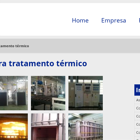
Home
Empresa
ratamento térmico
ara tratamento térmico
I
As
Co
Co
Co
Co