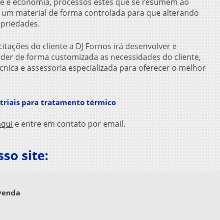
e e economia, processos estes que se resumem ao
Fo
 um material de forma controlada para que alterando
Fo
opriedades.
Fo
itações do cliente a DJ Fornos irá desenvolver e
Fo
der de forma customizada as necessidades do cliente,
Fo
cnica e assessoria especializada para oferecer o melhor
Fo
Fo
Fo
striais para tratamento térmico
Fo
aqui
e entre em contato por email.
Fo
Fo
Fo
o site:
Fo
Fo
Fo
 venda
Fo
Fo