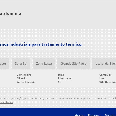
Fo
Fo
ra alumínio
Fo
Fo
Fo
Fo
Fo
rnos industriais para tratamento térmico:
Fo
Fo
Fo
este
Zona Sul
Zona Leste
Grande São Paulo
Litoral de São
Fo
Bom Retiro
Brás
Cambuci
Fo
Glicério
Liberdade
Luz
Santa Efigênia
Sé
Vila Buarqu
Fo
Fo
Fo
o. Sua reprodução, parcial ou total, mesmo citando nossos links, é proibida sem a autorização
tos autorais
.
Fo
Fo
Home
Empresa
Produt