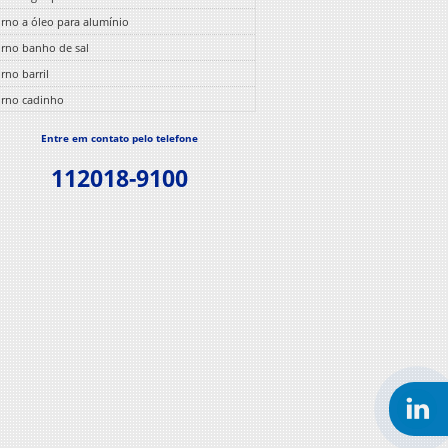
rno a óleo para alumínio
rno banho de sal
rno barril
rno cadinho
rno cadinho basculante
Entre em contato pelo telefone
rno cadinho para alumínio
112018-9100
rno cadinho para fundição
rno cadinho para fundição de alumínio
rno câmara
rno câmara para tratamento térmico
orno campânula
rno crematório
rno crematório para animais
rno crematório para humanos
rno crematório preço
rno de cura teflon
rno de envelhecimento