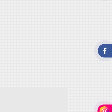
rno de espera para alumínio
rno de fundição alumínio
rno de fusão a gás
rno de homogeneização
rno dosador para alumínio
rno elétrico conserto
rno elétrico para derreter alumínio
rno elétrico para fundição
rno elétrico para fundição de alumínio
rno elétrico para tratamento térmico
rno elétrico para zamak
rno holding
rno mufla
rno mufla preço
rno para fundição
rno para fundição de alumínio
rno para fundição de zamak