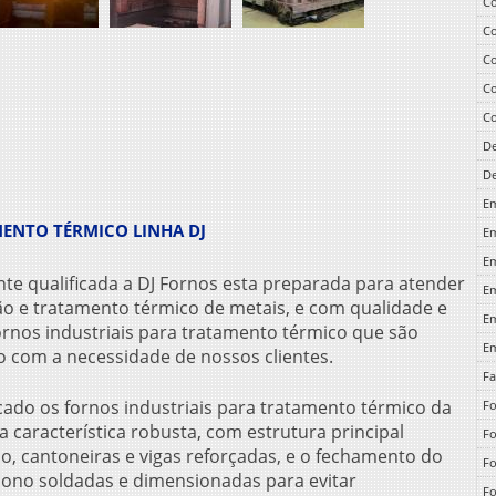
Co
Co
Co
Co
Co
De
De
Em
ENTO TÉRMICO LINHA DJ
Em
Em
e qualificada a DJ Fornos esta preparada para atender
Em
o e tratamento térmico de metais, e com qualidade e
Em
ornos industriais para tratamento térmico
que são
Em
o com a necessidade de nossos clientes.
Fa
rcado os
fornos industriais para tratamento térmico
da
Fo
característica robusta, com estrutura principal
Fo
o, cantoneiras e vigas reforçadas, e o fechamento do
Fo
bono soldadas e dimensionadas para evitar
Fo