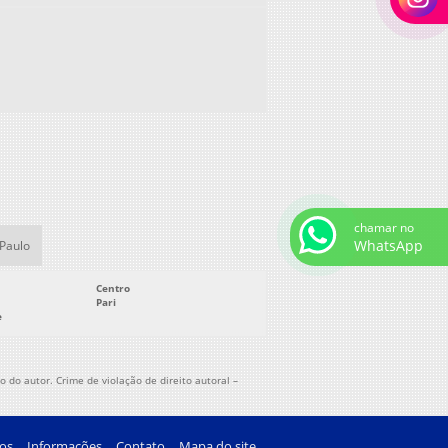
rno para fundir alumínio
rno para fusão
rno para fusão de alumínio
rno para tempera
rno para tempera de aço
rno para tratamento térmico
rno para tratamento térmico preço
rno poço
rno reverbero
chamar no
WhatsApp
rno reverbero alumínio
 Paulo
rno rotativo
Centro
rno rotativo industrial
Pari
e
rno rotativo para alumínio
rno rotativo para fundição
rno rotativo para fundição de alumínio
 do autor. Crime de violação de direito autoral –
rno rotativo tipo pêra
rno soleira seca
os
Informações
Contato
Mapa do site