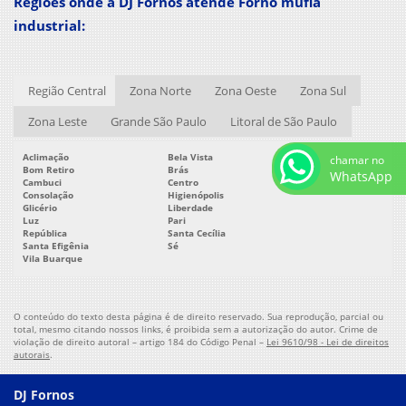
Regiões onde a DJ Fornos atende Forno mufla
Forno elétrico para fundição
industrial:
Forno elétrico para fundição de alumínio
Forno elétrico para tratamento térmico
Forno elétrico para zamak
Região Central
Zona Norte
Zona Oeste
Zona Sul
Forno holding
Zona Leste
Grande São Paulo
Litoral de São Paulo
Forno mufla
Forno mufla preço
Aclimação
Bela Vista
chamar no
Bom Retiro
Brás
WhatsApp
Forno para fundição
Cambuci
Centro
Consolação
Higienópolis
Forno para fundição de alumínio
Glicério
Liberdade
Luz
Pari
Forno para fundição de zamak
República
Santa Cecília
Forno para fundir alumínio
Santa Efigênia
Sé
Vila Buarque
Forno para fusão
Forno para fusão de alumínio
Forno para tempera
O conteúdo do texto desta página é de direito reservado. Sua reprodução, parcial ou
total, mesmo citando nossos links, é proibida sem a autorização do autor. Crime de
Forno para tempera de aço
violação de direito autoral – artigo 184 do Código Penal –
Lei 9610/98 - Lei de direitos
autorais
.
Forno para tratamento térmico
Forno para tratamento térmico preço
DJ Fornos