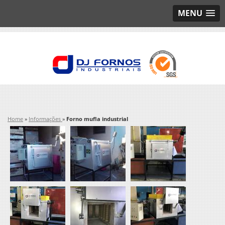
MENU
Home
»
Informações
»
Forno mufla industrial