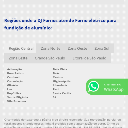
Forno elétrico conserto
Forno elétrico para derreter alumínio
Regiões onde a DJ Fornos atende Forno elétrico para
Forno elétrico para fundição
fundição de alumínio:
Forno elétrico para fundição de alumínio
Forno elétrico para tratamento térmico
Forno elétrico para zamak
Região Central
Zona Norte
Zona Oeste
Zona Sul
Forno holding
Zona Leste
Grande São Paulo
Litoral de São Paulo
Forno mufla
Forno mufla preço
Aclimação
Bela Vista
Forno para fundição
Bom Retiro
Brás
Cambuci
Centro
Forno para fundição de alumínio
Consolação
Higienópolis
chamar no
Glicério
Liberdade
Forno para fundição de zamak
WhatsApp
Luz
Pari
República
Santa Cecília
Forno para fundir alumínio
Santa Efigênia
Sé
Vila Buarque
Forno para fusão
Forno para fusão de alumínio
Forno para tempera
O conteúdo do texto desta página é de direito reservado. Sua reprodução, parcial ou
total, mesmo citando nossos links, é proibida sem a autorização do autor. Crime de
Forno para tempera de aço
violação de direito autoral – artigo 184 do Código Penal –
Lei 9610/98 - Lei de direitos